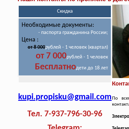
Скидка
Необходимые документы:
- паспорта гражданина России;
Цена :
от 8 000
рублей - 1 человек (квартал)
от 7 000
рублей - 1 человек
Бесплатно
дети до 18 лет
Конта
kupi.propisku@gmail.com
По все
контакт
Тел. 7-937-796-30-96
Электр
Telegram:
Telegra