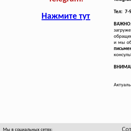
Тел: 7-
Нажмите тут
ВАЖНО
загруже
обращен
и мы о
письме
консуль
ВНИМАНИ
Актуаль
Со
Мы в социальных сетях: